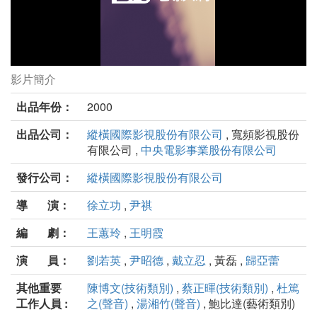
影片簡介
夜奔劇照
出品年份：
2000
出品公司：
縱橫國際影視股份有限公司
, 寬頻影視股份
有限公司 ,
中央電影事業股份有限公司
發行公司：
縱橫國際影視股份有限公司
導 演：
徐立功
,
尹祺
編 劇：
王蕙玲
,
王明霞
演 員：
劉若英
,
尹昭德
,
戴立忍
, 黃磊 ,
歸亞蕾
其他重要
陳博文(技術類別)
,
蔡正暉(技術類別)
,
杜篤
工作人員 :
之(聲音)
,
湯湘竹(聲音)
, 鮑比達(藝術類別)