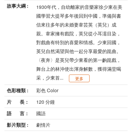
故事大綱 :
1930年代，自幼離家的音樂家徐少東在美
國學習大提琴多年後回到中國，準備與書
信來往多年的未婚妻韋芸英（英兒）成
親。韋家擁有戲院，英兒從小耳濡目染，
對戲曲有特別的喜愛和情感。少東回國，
英兒自然渴望與他一起分享最愛的崑曲。
〈夜奔〉是英兒帶少東看的第一齣崑戲，
舞台上的林沖使出渾身解數，獲得滿堂喝
采，少東首...
更多
色彩種類 :
彩色 Color
片 長：
120 分鐘
語 言：
國語
影片類型 :
劇情片