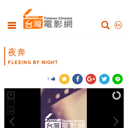
夜奔
FLEEING BY NIGHT
1