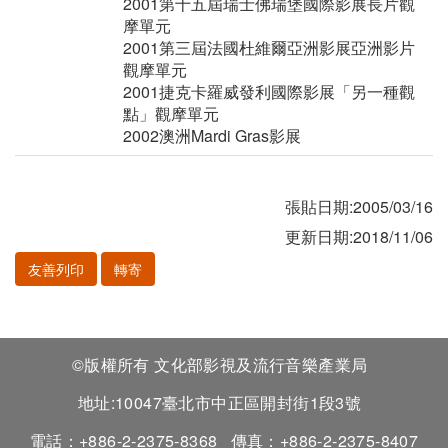
2001第十五屆瑞士佛瑞堡國際影展長片觀
摩單元
2001第三屆法國杜維爾亞洲影展亞洲影片
觀摩單元
2001捷克卡羅威發利國際影展「另一種觀
點」觀摩單元
2002澳洲Mardi Gras影展
張貼日期:2005/03/16
更新日期:2018/11/06
友善列印
轉寄
©版權所有 文化部影視及流行音樂產業局
地址:10047臺北市中正區開封街1段3號
電話：+886-2-2375-8368
傳真：+886-2-2375-8407