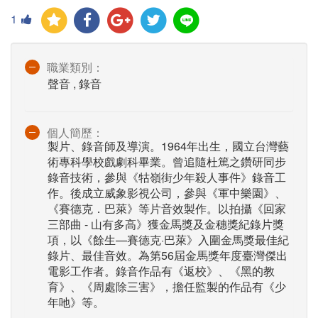
1
職業類別：
聲音 , 錄音
個人簡歷：
製片、錄音師及導演。1964年出生，國立台灣藝
術專科學校戲劇科畢業。曾追隨杜篤之鑽研同步
錄音技術，參與《牯嶺街少年殺人事件》錄音工
作。後成立威象影視公司，參與《軍中樂園》、
《賽德克．巴萊》等片音效製作。以拍攝《回家
三部曲 - 山有多高》獲金馬獎及金穗獎紀錄片獎
項，以《餘生—賽德克·巴萊》入圍金馬獎最佳紀
錄片、最佳音效。為第56屆金馬獎年度臺灣傑出
電影工作者。錄音作品有《返校》、《黑的教
育》、《周處除三害》，擔任監製的作品有《少
年吔》等。