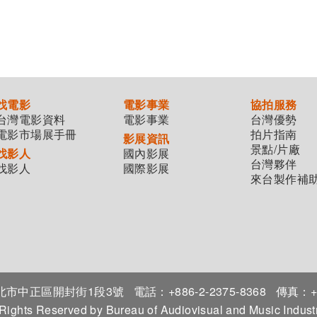
找電影
電影事業
協拍服務
台灣電影資料
電影事業
台灣優勢
電影市場展手冊
拍片指南
影展資訊
景點/片廠
找影人
國內影展
台灣夥伴
找影人
國際影展
來台製作補
7臺北市中正區開封街1段3號
電話：+886-2-2375-8368
傳真：+8
 Rights Reserved by Bureau of Audiovisual and Music Indu