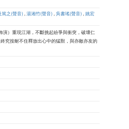
杜篤之(聲音)
,
湯湘竹(聲音)
,
吳書瑤(聲音)
,
姚宏
 飾演）重現江湖，不斷挑起紛爭與衝突，破壞仁
哥終究按耐不住釋放出心中的猛獸，與亦敵亦友的