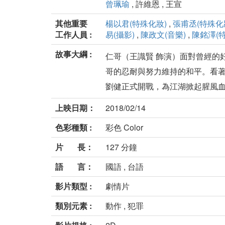
曾珮瑜
, 許維恩 , 王宣
其他重要
楊以君(特殊化妝)
,
張甫丞(特殊化
工作人員 :
易(攝影)
,
陳政文(音樂)
,
陳銘澤(
故事大綱 :
仁哥（王識賢 飾演）面對曾經的
哥的忍耐與努力維持的和平。看
劉健正式開戰，為江湖掀起腥風血雨
上映日期：
2018/02/14
色彩種類 :
彩色 Color
片 長：
127 分鐘
語 言：
國語 , 台語
影片類型 :
劇情片
類別元素 :
動作 , 犯罪