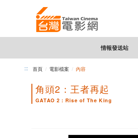
跳
到
主
要
內
容
情報發送站
:::
首頁
電影檔案
內容
角頭2：王者再起
GATAO 2：Rise of The King