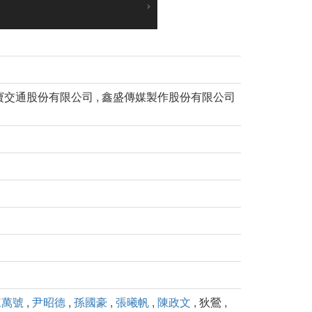
得寶交通股份有限公司 , 鑫盛傳媒製作股份有限公司
陳萬號
,
尹昭德
,
孫國豪
,
張曦帆
,
陳政文
, 狄鶯 ,