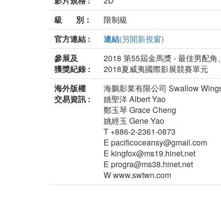
影片規格 :
2D
級 別：
限制級
官方連結 :
連結
(另開新視窗)
參展及
2018 第55屆金馬獎 - 最佳
獲獎紀錄 :
2018夏威夷國際影展競賽單元
海外版權
海鵬影業有限公司 Swallow Wings 
交易資訊 :
姚聖洋 Albert Yao
鄭玉琴 Grace Cheng
姚經玉 Gene Yao
T +886-2-2361-0873
E pacificoceansy@gmail.com
E kingfox@ms19.hinet.net
E progra@ms38.hinet.net
W www.swtwn.com