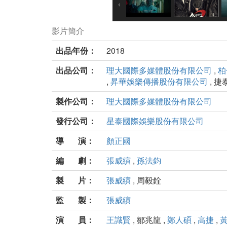
影片簡介
出品年份：
2018
出品公司：
理大國際多媒體股份有限公司
,
柏
,
昇華娛樂傳播股份有限公司
, 
製作公司：
理大國際多媒體股份有限公司
發行公司：
星泰國際娛樂股份有限公司
導 演：
顏正國
編 劇：
張威縯
,
孫法鈞
製 片：
張威縯
, 周毅銓
監 製：
張威縯
演 員：
王識賢
, 鄒兆龍 ,
鄭人碩
,
高捷
,