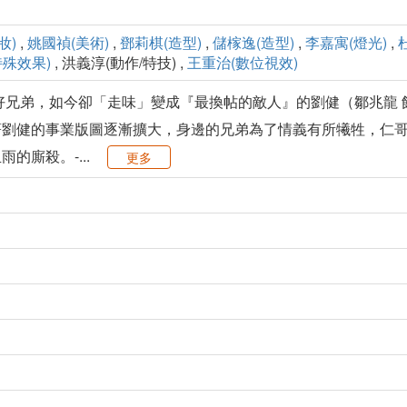
妝)
,
姚國禎(美術)
,
鄧莉棋(造型)
,
儲榢逸(造型)
,
李嘉寓(燈光)
,
特殊效果)
, 洪義淳(動作/特技) ,
王重治(數位視效)
好兄弟，如今卻「走味」變成『最換帖的敵人』的劉健（鄒兆龍
著劉健的事業版圖逐漸擴大，身邊的兄弟為了情義有所犧牲，仁
的廝殺。-...
更多