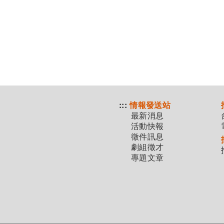
:::
情報發送站
最新消息
活動快報
徵件訊息
劇組徵才
專題文章