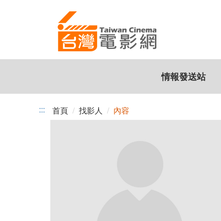
跳
到
主
要
內
容
情報發送站
:::
首頁
找影人
內容