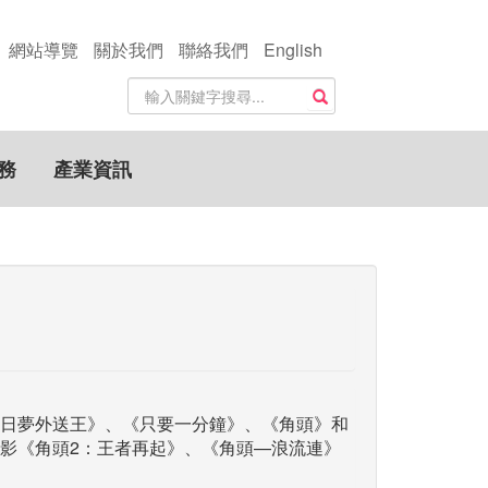
網站導覽
關於我們
聯絡我們
English
站
搜尋
內
搜
尋
務
產業資訊
關
鍵
字
日夢外送王》、《只要一分鐘》、《角頭》和
影《角頭2：王者再起》、《角頭—浪流連》