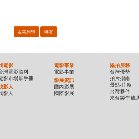
友善列印
轉寄
找電影
電影事業
協拍服務
台灣電影資料
電影事業
台灣優勢
電影市場展手冊
拍片指南
影展資訊
景點/片廠
找影人
國內影展
台灣夥伴
找影人
國際影展
來台製作補