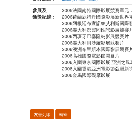
參展及
2005法國南特國際影展競賽單
獲獎紀錄 :
2006荷蘭鹿特丹國際影展新世界
2006阿根廷布宜諾絲艾利斯國際
2006義大利都靈同性戀影展競賽
2006西班牙巴塞隆納影展競賽片
2006義大利貝沙羅影展競賽片
2006澳洲布里斯本國際影展競賽
2006高雄國際電影節開幕片
2006入圍東京國際影展 亞洲之風
2006入圍香港亞洲電影節亞洲新
2006金馬國際觀摩影展
友善列印
轉寄