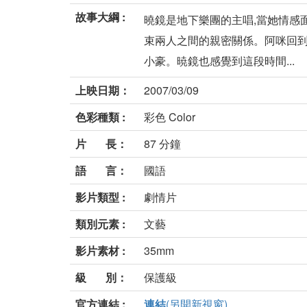
故事大綱 :
曉鏡是地下樂團的主唱,當她情感面
束兩人之間的親密關係。阿咪回到
小豪。暁鏡也感覺到這段時間...
上映日期：
2007/03/09
色彩種類 :
彩色 Color
片 長：
87 分鐘
語 言：
國語
影片類型 :
劇情片
類別元素 :
文藝
影片素材 :
35mm
級 別：
保護級
官方連結 :
連結
(另開新視窗)