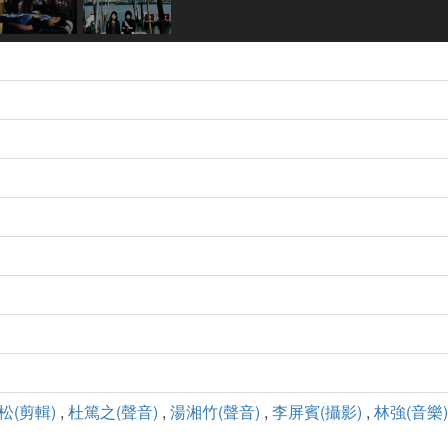
松(剪輯)
,
杜篤之(聲音)
,
湯湘竹(聲音)
,
李屏賓(攝影)
,
林強(音樂)