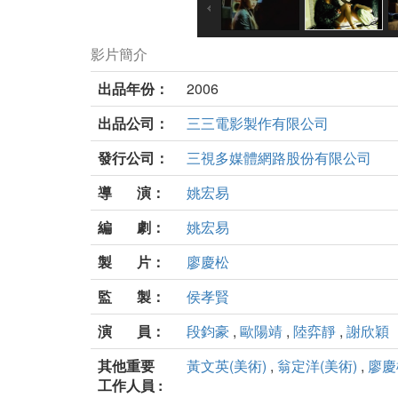
影片簡介
出品年份：
2006
出品公司：
三三電影製作有限公司
發行公司：
三視多媒體網路股份有限公司
導 演：
姚宏易
編 劇：
姚宏易
製 片：
廖慶松
監 製：
侯孝賢
演 員：
段鈞豪
,
歐陽靖
,
陸弈靜
,
謝欣穎
其他重要
黃文英(美術)
,
翁定洋(美術)
,
廖慶
工作人員 :