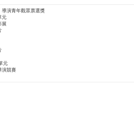
元．導演青年觀眾票選獎
單元
影展
片
片
單元
導演競賽