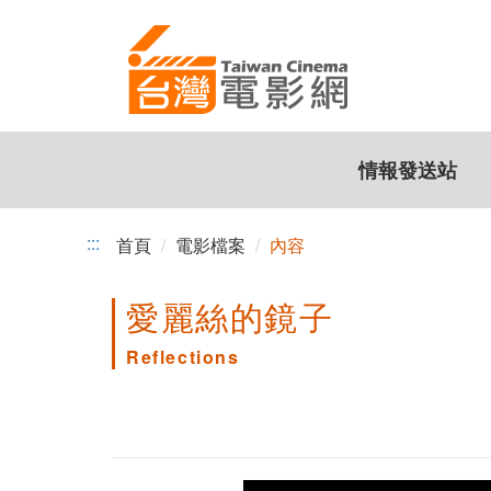
跳
到
主
要
內
容
情報發送站
:::
首頁
電影檔案
內容
愛麗絲的鏡子
Reflections