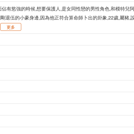
佔有慾強的時候,想要保護人,是女同性戀的男性角色,和模特兒阿
剛退伍的小豪身邊,因為他正符合算命師卜出的卦象,22歲,屬豬,
更多