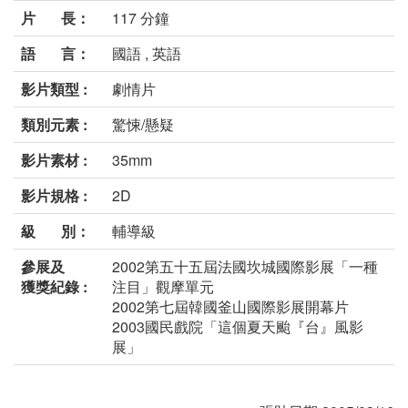
片 長：
117 分鐘
語 言：
國語 , 英語
影片類型 :
劇情片
類別元素 :
驚悚/懸疑
影片素材 :
35mm
影片規格 :
2D
級 別：
輔導級
參展及
2002第五十五屆法國坎城國際影展「一種
獲獎紀錄 :
注目」觀摩單元
2002第七屆韓國釜山國際影展開幕片
2003國民戲院「這個夏天颱『台』風影
展」