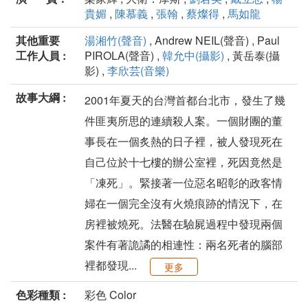
貴媚
,
陳慕義
,
張翰
,
蔡燦得
,
馬如龍
其他重要
湯湘竹(聲音)
, Andrew NEIL(聲音) , Paul
工作人員 :
PIROLA(聲音) ,
韓允中(攝影)
, 黃岳泰(攝
影) ,
李欣芸(音樂)
故事大綱 :
2001年夏天的台灣首都台北市，發生了幾
件匪夷所思的連續殺人案。一個財團的董
事長在一個炙熱的日子裡，被人發現死在
自己位於十七樓的辦公室裡，死因竟然是
「凍死」。緊接著一位惡名昭彰的政客情
婦在一個完全沒有火燒痕跡的情況下，在
房裡被燒死。法醫在驗屍過程中發現兩個
案件有著詭譎的相連性：兩名死者的腦部
裡都發現...
更多
色彩種類 :
彩色 Color