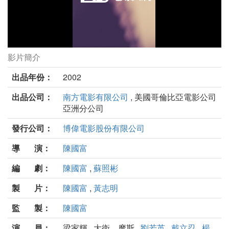
影片簡介
雙瞳劇照
出品年份：
2002
出品公司：
南方電影有限公司
, 美國哥倫比亞電影公司
亞洲分公司
發行公司：
博偉電影股份有限公司
導 演：
陳國富
編 劇：
陳國富
,
蘇照彬
製 片：
陳國富
,
黃志明
監 製：
陳國富
演 員：
梁家輝 , 大衛．摩斯 ,
劉若英
,
戴立忍
,
楊