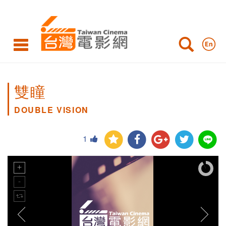
雙瞳
DOUBLE VISION
1