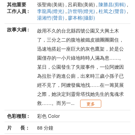
其他重要
張聖南(美術) , 呂莉勤(美術) ,
陳勝昌(剪輯)
,
工作人員 :
李龍禹(燈光)
,
許世明(燈光)
,
杜篤之(聲音)
,
湯湘竹(聲音)
,
廖本榕(攝影)
故事大綱 :
啟用不久的台北縣四號公園又大興土木
了，三分之二的腹地被鐵皮牆團團圍住，
迅速地搭起一座巨大的灰色鷹架，於是公
園僅存的一小片綠地時時人滿為患……。
某日，公園發生了失蹤事件，一位阿嬤因
為拉肚子跑進公廁，出來時三歲小孫子已
經不見了，阿嬤發瘋地找……在一籌莫展
之際，她決定到靈骨塔找她先生的鬼魂求
救……。而另一...
更多
色彩種類 :
彩色 Color
片 長：
88 分鐘