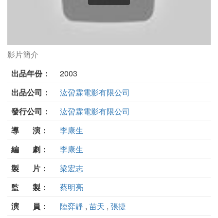
影片簡介
不見劇照
出品年份：
2003
出品公司：
汯呄霖電影有限公司
發行公司：
汯呄霖電影有限公司
導 演：
李康生
編 劇：
李康生
製 片：
梁宏志
監 製：
蔡明亮
演 員：
陸弈靜
,
苗天
,
張捷