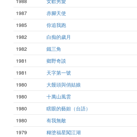
1988
女歡男愛
1987
赤腳天使
1985
你追我跑
1982
白痴的歲月
1982
鐵三角
1981
鄉野奇談
1981
天字第一號
1980
大饅頭與俏姑娘
1980
十萬山風雲
1980
瞎眼的藝妲（台語）
1980
有我無敵
1979
糊塗福星闖江湖