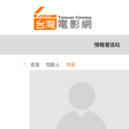
跳
到
主
要
內
容
情報發送站
:::
首頁
找影人
內容