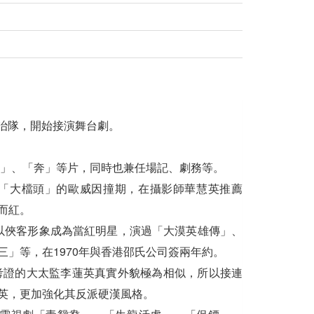
政治隊，開始接演舞台劇。
戀」、「奔」等片，同時也兼任場記、劇務等。
演「大檔頭」的歐威因撞期，在攝影師華慧英推薦
而紅。
苗天以俠客形象成為當紅明星，演過「大漠英雄傳」、
」等，在1970年與香港邵氏公司簽兩年約。
祥考證的大太監李蓮英真實外貌極為相似，所以接連
英，更加強化其反派硬漢風格。