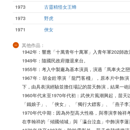
1973
古靈精怪女王蜂
1973
野虎
1971
俠女
其他作品：
1942年：響應「十萬青年十萬軍」入青年軍202師
1949年：隨國民政府撤退來台。
1955年：考入中製廠為基本演員，演過「馬車夫之
1967年：胡金銓導演「龍門客棧」，原本片中飾
下，由具表演經驗並擔任場記的苗天飾演，結果一砲
1960年代末至1970年代初：武俠片風潮興起，
「鐵娘子」、「俠女」、「獨行大鏢客」、「燕子李三
1970年代中期：因為外型高大性格，與導演李翰
在李翰祥的「傾國傾城」與「瀛台泣血」中飾演李蓮