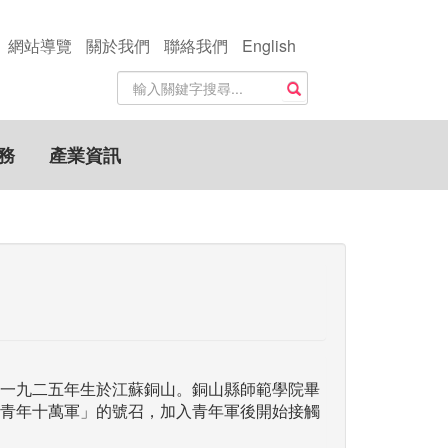
網站導覽
關於我們
聯絡我們
English
站
搜尋
內
搜
尋
務
產業資訊
關
鍵
字
一九二五年生於江蘇銅山。銅山縣師範學院畢
青年十萬軍」的號召，加入青年軍後開始接觸