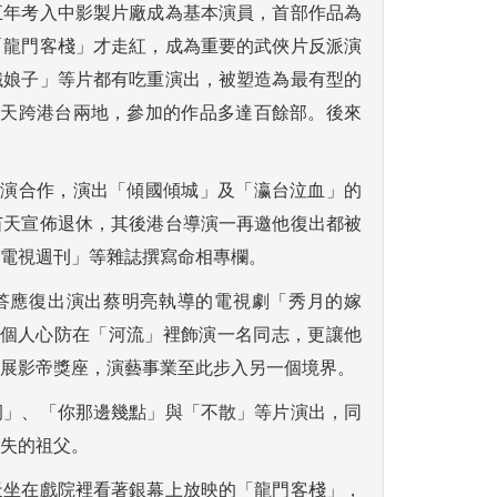
五年考入中影製片廠成為基本演員，首部作品為
「龍門客棧」才走紅，成為重要的武俠片反派演
鐵娘子」等片都有吃重演出，被塑造為最有型的
苗天跨港台兩地，參加的作品多達百餘部。後來
導演合作，演出「傾國傾城」及「瀛台泣血」的
苗天宣佈退休，其後港台導演一再邀他復出都被
電視週刊」等雜誌撰寫命相專欄。
答應復出演出蔡明亮執導的電視劇「秀月的嫁
破個人心防在「河流」裡飾演一名同志，更讓他
展影帝獎座，演藝事業至此步入另一個境界。
洞」、「你那邊幾點」與「不散」等片演出，同
失的祖父。
天坐在戲院裡看著銀幕上放映的「龍門客棧」，