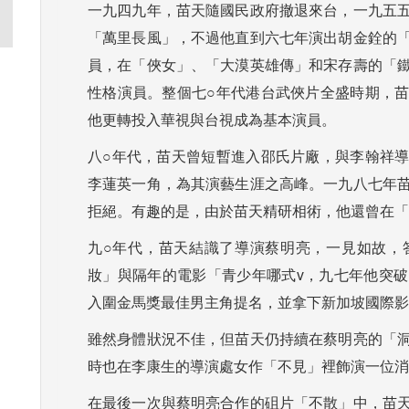
一九四九年，苗天隨國民政府撤退來台，一九五
「萬里長風」，不過他直到六七年演出胡金銓的
員，在「俠女」、「大漠英雄傳」和宋存壽的「
性格演員。整個七○年代港台武俠片全盛時期，
他更轉投入華視與台視成為基本演員。
八○年代，苗天曾短暫進入邵氏片廠，與李翰祥
李蓮英一角，為其演藝生涯之高峰。一九八七年
拒絕。有趣的是，由於苗天精研相術，他還曾在「
九○年代，苗天結識了導演蔡明亮，一見如故，
妝」與隔年的電影「青少年哪式v，九七年他突
入圍金馬獎最佳男主角提名，並拿下新加坡國際影
雖然身體狀況不佳，但苗天仍持續在蔡明亮的「
時也在李康生的導演處女作「不見」裡飾演一位消
在最後一次與蔡明亮合作的砠片「不散」中，苗