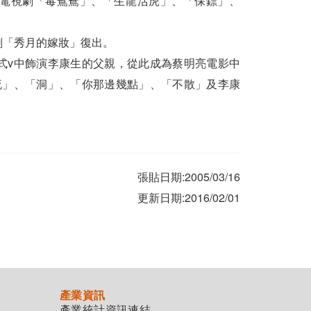
接演電視劇「毒鴛鴦」、「生龍活虎」、「保鏢」、
元劇「秀月的嫁妝」復出。
年哪式v中飾演李康生的父親，從此成為蔡明亮電影中
流」、「洞」、「你那邊幾點」、「不散」及李康
張貼日期:2005/03/16
更新日期:2016/02/01
產業資訊
產業統計資訊連結