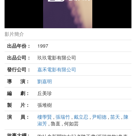
影片簡介
三十而立劇照
出品年份：
1997
出品公司：
玖玖電影有限公司
發行公司：
嘉禾電影有限公司
導 演：
劉嘉明
編 劇：
丘美珍
製 片：
張堆樹
演 員：
樓學賢
,
張瑞竹
,
戴立忍
,
尹昭德
,
苗天
,
陳
淑芳
, 魯直 , 何如芸
故事大綱 :