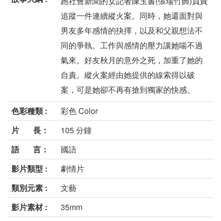
跑社會新聞的女記者陳玉書(張瑞竹飾)負責
追蹤一件連續縱火案。同時，她還面對與
男友多年感情的抉擇，以及和父親想法不
同的爭執。工作與感情的壓力讓她喘不過
氣來。好友秋月的意外之死，加重了她的
自責。縱火案經由她提供的線索得以破
案，可是她卻不再有搶到獨家的快感。
色彩種類 :
彩色 Color
片 長：
105 分鐘
語 言：
國語
影片類型 :
劇情片
類別元素 :
文藝
影片素材 :
35mm