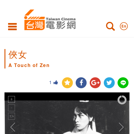
俠女
A Touch of Zen
1