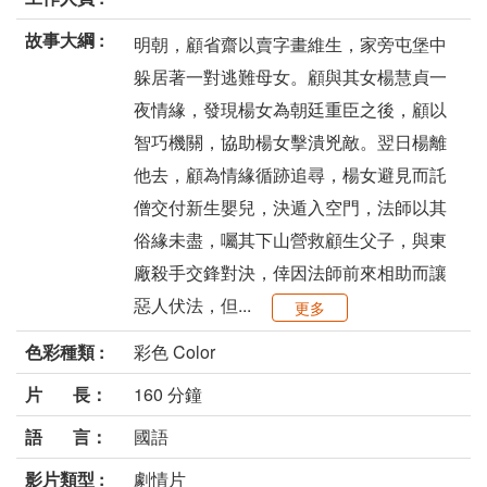
故事大綱 :
明朝，顧省齋以賣字畫維生，家旁屯堡中
躲居著一對逃難母女。顧與其女楊慧貞一
夜情緣，發現楊女為朝廷重臣之後，顧以
智巧機關，協助楊女擊潰兇敵。翌日楊離
他去，顧為情緣循跡追尋，楊女避見而託
僧交付新生嬰兒，決遁入空門，法師以其
俗緣未盡，囑其下山營救顧生父子，與東
廠殺手交鋒對決，倖因法師前來相助而讓
惡人伏法，但...
更多
色彩種類 :
彩色 Color
片 長：
160 分鐘
語 言：
國語
影片類型 :
劇情片