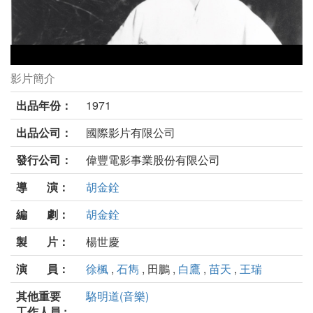
影片簡介
俠女劇照
出品年份：
1971
出品公司：
國際影片有限公司
發行公司：
偉豐電影事業股份有限公司
導 演：
胡金銓
編 劇：
胡金銓
製 片：
楊世慶
演 員：
徐楓
,
石雋
, 田鵬 ,
白鷹
,
苗天
,
王瑞
其他重要
駱明道(音樂)
工作人員 :