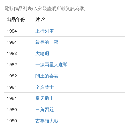
電影作品列表(以分級證明所載資訊為準)：
出品年份
片 名
1984
上行列車
1984
最長的一夜
1983
大輪迴
1982
一線兩星大進擊
1982
閻王的喜宴
1981
辛亥雙十
1981
皇天后土
1980
三角習題
1980
古寧頭大戰