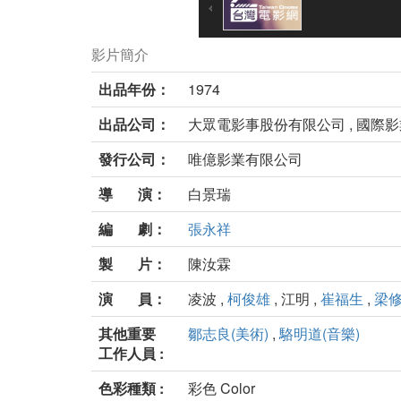
影片簡介
出品年份：
1974
出品公司：
大眾電影事股份有限公司 , 國際
發行公司：
唯億影業有限公司
導 演：
白景瑞
編 劇：
張永祥
製 片：
陳汝霖
演 員：
凌波 ,
柯俊雄
, 江明 ,
崔福生
,
梁
其他重要
鄒志良(美術)
,
駱明道(音樂)
工作人員 :
色彩種類 :
彩色 Color