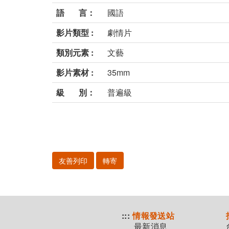
語 言：
國語
影片類型 :
劇情片
類別元素 :
文藝
影片素材 :
35mm
級 別：
普遍級
友善列印
轉寄
:::
情報發送站
最新消息