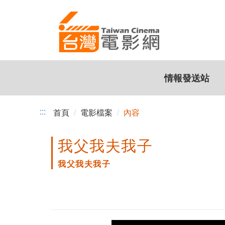
跳
到
主
要
內
容
情報發送站
:::
首頁
電影檔案
內容
我父我夫我子
我父我夫我子