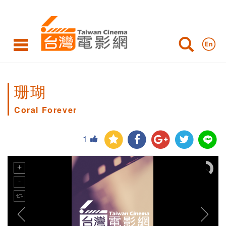
珊瑚
Coral Forever
1