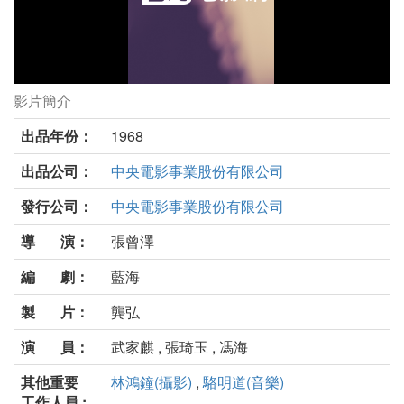
影片簡介
珊瑚劇照
出品年份：
1968
出品公司：
中央電影事業股份有限公司
發行公司：
中央電影事業股份有限公司
導 演：
張曾澤
編 劇：
藍海
製 片：
龔弘
演 員：
武家麒 , 張琦玉 , 馮海
其他重要
林鴻鐘(攝影)
,
駱明道(音樂)
工作人員 :