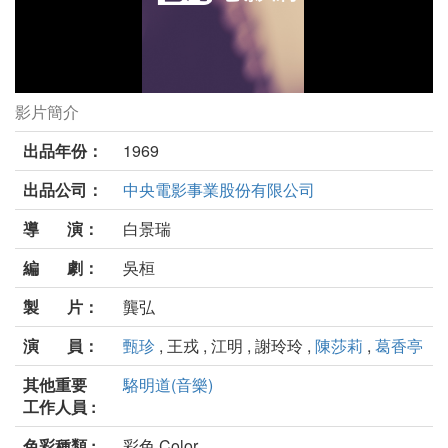
影片簡介
新娘與我劇照
出品年份：
1969
出品公司：
中央電影事業股份有限公司
導 演：
白景瑞
編 劇：
吳桓
製 片：
龔弘
演 員：
甄珍
, 王戎 , 江明 , 謝玲玲 ,
陳莎莉
,
葛香亭
其他重要
駱明道(音樂)
工作人員 :
色彩種類 :
彩色 Color