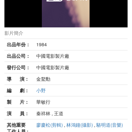
影片簡介
最長的一夜劇照
出品年份：
1984
出品公司：
中國電影製片廠
發行公司：
中國電影製片廠
導 演：
金鰲勳
編 劇：
小野
製 片：
華敏行
演 員：
秦祥林 , 王道
其他重要
廖慶松(剪輯)
,
林鴻鐘(攝影)
,
駱明道(音樂)
工作人員 :