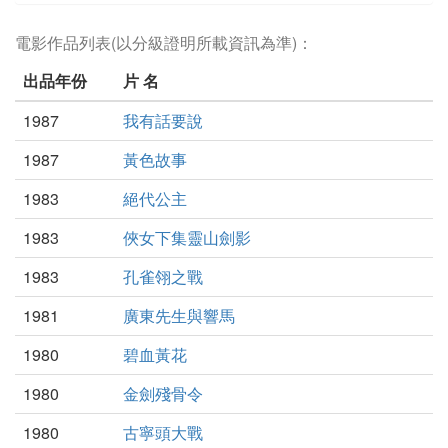
電影作品列表(以分級證明所載資訊為準)：
出品年份
片 名
1987
我有話要說
1987
黃色故事
1983
絕代公主
1983
俠女下集靈山劍影
1983
孔雀翎之戰
1981
廣東先生與響馬
1980
碧血黃花
1980
金劍殘骨令
1980
古寧頭大戰