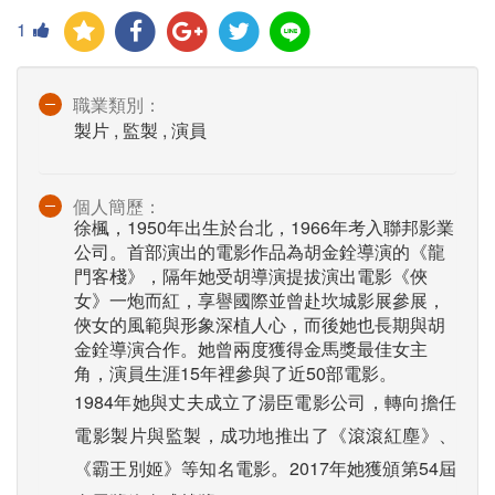
1
職業類別：
製片 , 監製 , 演員
個人簡歷：
徐楓，1950年出生於台北，1966年考入聯邦影業
公司。首部演出的電影作品為胡金銓導演的《龍
門客棧》，隔年她受胡導演提拔演出電影《俠
女》一炮而紅，享譽國際並曾赴坎城影展參展，
俠女的風範與形象深植人心，而後她也長期與胡
金銓導演合作。她曾兩度獲得金馬獎最佳女主
角，演員生涯15年裡參與了近50部電影。
1984年她與丈夫成立了湯臣電影公司，轉向擔任
電影製片與監製，成功地推出了《滾滾紅塵》、
《霸王別姬》等知名電影。2017年她獲頒第54屆