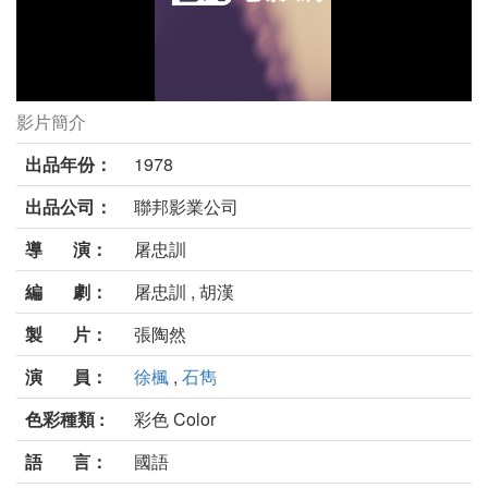
影片簡介
龍城金密圖劇照
出品年份：
1978
出品公司：
聯邦影業公司
導 演：
屠忠訓
編 劇：
屠忠訓 , 胡漢
製 片：
張陶然
演 員：
徐楓
,
石雋
色彩種類 :
彩色 Color
語 言：
國語