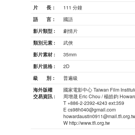
片 長：
111 分鐘
語 言：
國語
影片類型 :
劇情片
類別元素 :
武俠
影片素材 :
35mm
影片規格 :
2D
級 別：
普遍級
海外版權
國家電影中心 Taiwan Film Institut
交易資訊 :
周增晟 Eric Chou / 楊皓鈞 Howar
T +886-2-2392-4243 ext:359
E cs98h040@gmail.com
howardaustin0911@mail.tfi.org.t
W http://www.tfi.org.tw