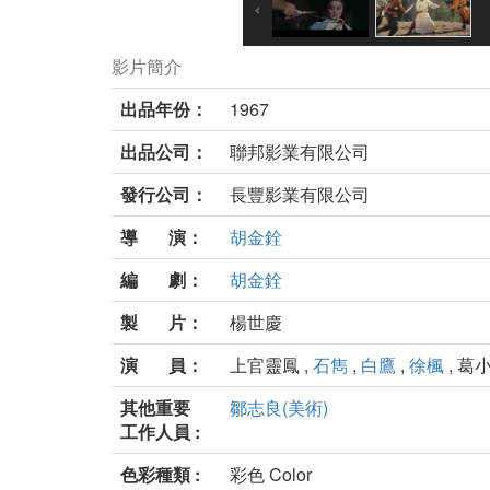
影片簡介
出品年份：
1967
出品公司：
聯邦影業有限公司
發行公司：
長豐影業有限公司
導 演：
胡金銓
編 劇：
胡金銓
製 片：
楊世慶
演 員：
上官靈鳳 ,
石雋
,
白鷹
,
徐楓
, 葛小
其他重要
鄒志良(美術)
工作人員 :
色彩種類 :
彩色 Color