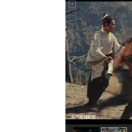
龍門客棧劇照