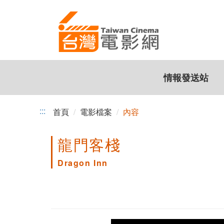
跳
到
主
要
內
容
情報發送站
:::
首頁
電影檔案
內容
龍門客棧
Dragon Inn