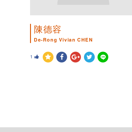
陳德容
De-Rong Vivian CHEN
1