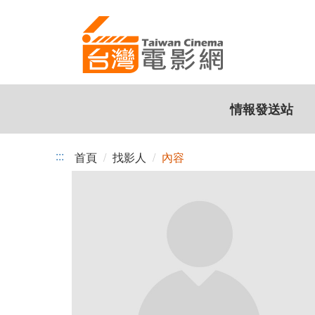
跳
到
主
要
內
容
情報發送站
:::
首頁
找影人
內容