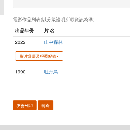
電影作品列表(以分級證明所載資訊為準)：
出品年份
片 名
2022
山中森林
影片參展及得獎紀錄
1990
牡丹鳥
友善列印
轉寄