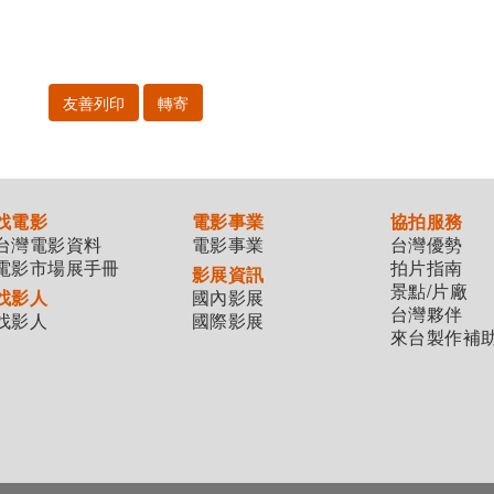
友善列印
轉寄
找電影
電影事業
協拍服務
台灣電影資料
電影事業
台灣優勢
電影市場展手冊
拍片指南
影展資訊
景點/片廠
找影人
國內影展
台灣夥伴
找影人
國際影展
來台製作補