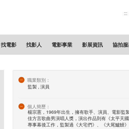
:::
找電影
找影人
電影事業
影展資訊
協拍服
職業類別：
監製 , 演員
個人簡歷：
楊宗憲，1969年出生，擁有歌手、演員、電影監製
佳方言歌曲男演唱人獎，演出作品則有《太平天國
專事幕後工作，監製過《大宅們》、《大尾鱸鰻》