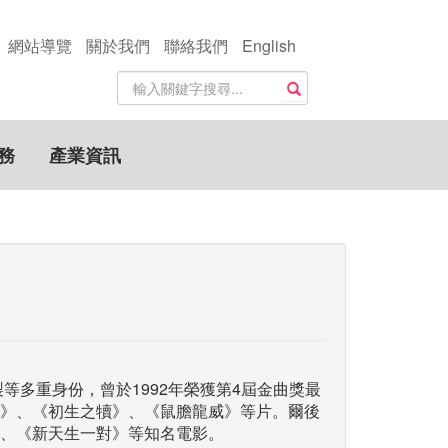
網站導覽
關於我們
聯絡我們
English
站
搜尋
內
搜
尋
務
產業資訊
關
鍵
字
等多重身份，曾於1992年榮獲第4屆金曲獎最
》、《初生之犢》、《鼠膽龍威》等片。爾後
、《新天生一對》等知名電影。