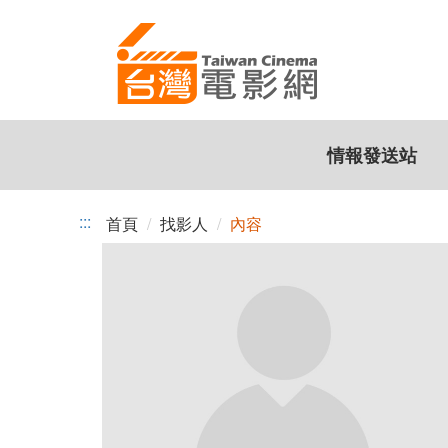
跳
到
主
要
內
容
情報發送站
:::
首頁
找影人
內容