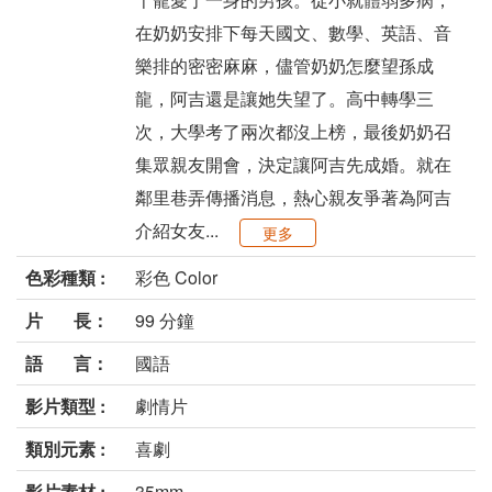
在奶奶安排下每天國文、數學、英語、音
樂排的密密麻麻，儘管奶奶怎麼望孫成
龍，阿吉還是讓她失望了。高中轉學三
次，大學考了兩次都沒上榜，最後奶奶召
集眾親友開會，決定讓阿吉先成婚。就在
鄰里巷弄傳播消息，熱心親友爭著為阿吉
介紹女友...
更多
色彩種類 :
彩色 Color
片 長：
99 分鐘
語 言：
國語
影片類型 :
劇情片
類別元素 :
喜劇
影片素材 :
35mm