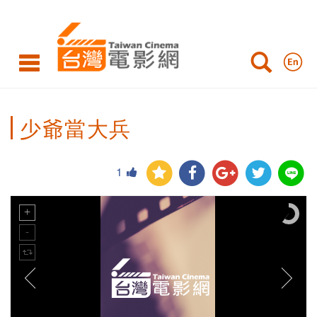
少爺當大兵
1