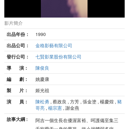
影片簡介
少爺當大兵劇照
出品年份：
1990
出品公司：
金格影藝有限公司
發行公司：
七賢影業股份有限公司
導 演：
陳俊良
編 劇：
姚慶康
製 片：
姬光祖
演 員：
陳松勇
, 蔡政良 , 方芳 , 張金塗 , 楊慶煌 ,
豬
哥亮
,
楊宗憲
, 謝金燕
故事大綱 :
阿吉一個生長在優渥富裕、呵護備至集三
千寵愛于一身的男孩。從小就體弱多病，