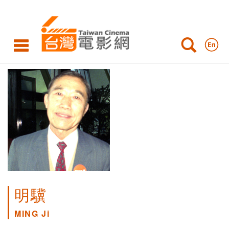
明驥
MING Ji