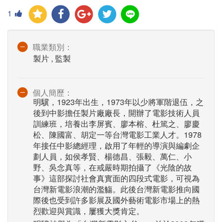
1
職業類別：
製片 , 監製
個人簡歷：
明驥，1923年出生，1973年以少將軍階退伍，之
後到中影擔任製片廠廠長，開辦了電影技術人員
訓練班，培養出李屏賓、廖本榕、杜篤之、廖慶
松、陳國富、胡定一等台灣電影工業人才。1978
年接任中影總經理，啟用了年輕的導演與編劇企
劃人員，如侯孝賢、楊德昌、張毅、萬仁、小
野、吳念真等，在戒嚴時期拍攝了《光陰的故
事》這部探討社會真實面的四段式電影，可視為
台灣新電影浪潮的濫觴。此後台灣新電影推向國
際後也受到許多影展及國外藝術電影市場上的熱
烈歡迎與賞識，屢獲大獎肯定。