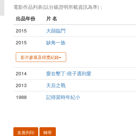
電影作品列表(以分級證明所載資訊為準)：
出品年份
片 名
2015
大囍臨門
2015
缺角一族
影片參展及得獎紀錄
2014
愛在墾丁-痞子遇到愛
2013
天后之戰
1988
記得當時年紀小
友善列印
轉寄