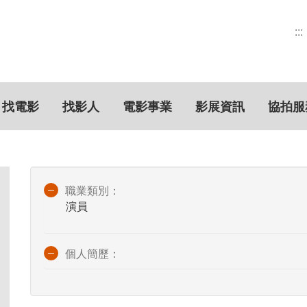
:::
找電影
找影人
電影事業
影展資訊
協拍服
職業類別：
演員
個人簡歷：