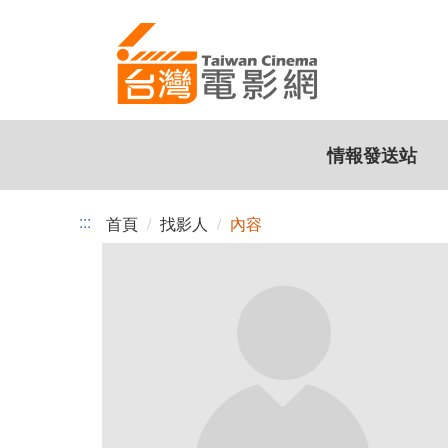
跳
到
主
要
內
容
情報發送站
:::
首頁
找影人
內容