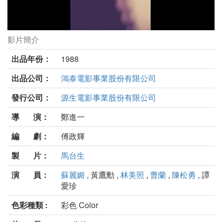
影片簡介
記得當時年紀小劇照
出品年份：
1988
出品公司：
鴻泰電影事業股份有限公司
發行公司：
源生電影事業股份有限公司
導 演：
鄭進一
編 劇：
傅政輝
製 片：
馬台生
演 員：
蘇麗媚
, 黃鷹勳 ,
林美照
,
曹蘭
,
陳松勇
, 譚
愛珍
色彩種類 :
彩色 Color