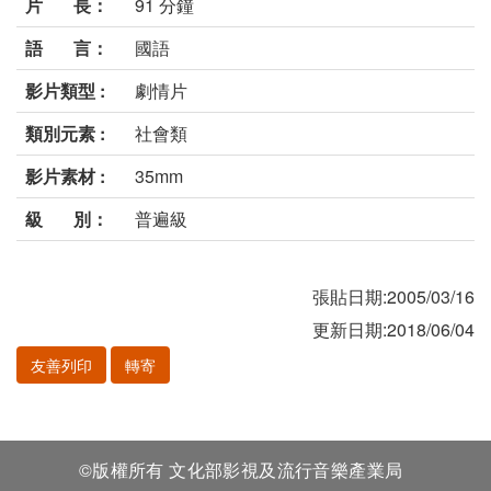
片 長：
91 分鐘
語 言：
國語
影片類型 :
劇情片
類別元素 :
社會類
影片素材 :
35mm
級 別：
普遍級
張貼日期:2005/03/16
更新日期:2018/06/04
友善列印
轉寄
©版權所有 文化部影視及流行音樂產業局