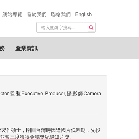
網站導覽
關於我們
聯絡我們
English
站
搜尋
內
搜
尋
務
產業資訊
關
鍵
字
,監製Executive Producer,攝影師Camera
電影製作碩士，剛回台灣時因逢國片低潮期，先投
並曾三度獲得金穗獎紀錄短片獎。