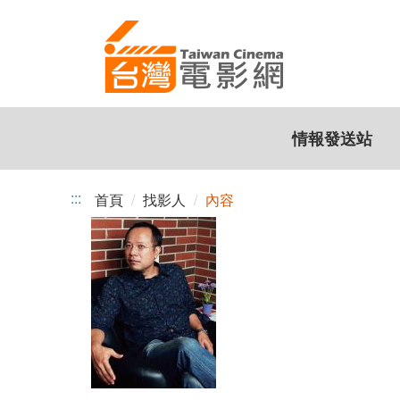
跳
到
主
要
內
容
情報發送站
:::
首頁
找影人
內容