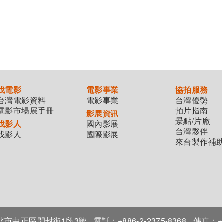
找電影
電影事業
協拍服務
台灣電影資料
電影事業
台灣優勢
電影市場展手冊
拍片指南
影展資訊
景點/片廠
找影人
國內影展
台灣夥伴
找影人
國際影展
來台製作補
7臺北市中正區開封街1段3號
電話：+886-2-2375-8368
傳真：+8