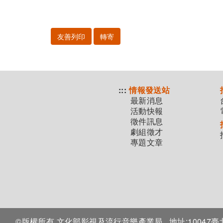
友善列印
轉寄
:::
情報發送站
最新消息
活動快報
徵件訊息
劇組徵才
專題文章
©版權所有 文化部影視及流行音樂產業局
地址:1004