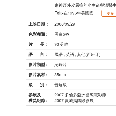
患神經外皮層瘤的小生命與溫醫生
Felix在1996年美國國...
更多
上映日期：
2006/09/29
色彩種類 :
黑白b/w
片 長：
90 分鐘
語 言：
國語 , 英語 , 其他(西班牙)
影片類型 :
紀錄片
影片素材 :
35mm
級 別：
普遍級
參展及
2007 多倫多亞洲國際電影節
獲獎紀錄 :
2007 夏威夷國際影展