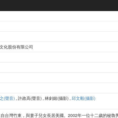
影文化股份有限公司
之(聲音)
, 許政高(聲音) , 林釗鎔(攝影) ,
邱文毅(攝影)
台灣竹東，與妻子兒女長居美國。2002年一位十二歲的秘魯男孩S