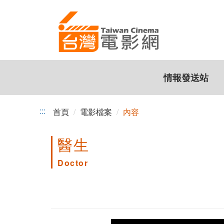
跳
到
主
要
內
容
情報發送站
:::
首頁
電影檔案
內容
醫生
Doctor