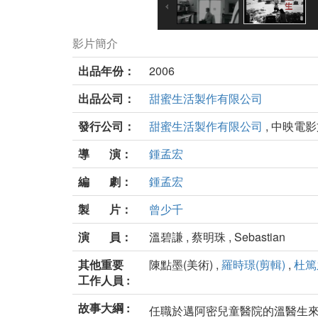
影片簡介
出品年份：
2006
出品公司：
甜蜜生活製作有限公司
發行公司：
甜蜜生活製作有限公司
, 中映電
導 演：
鍾孟宏
編 劇：
鍾孟宏
製 片：
曾少千
演 員：
溫碧謙 , 蔡明珠 , Sebastian
其他重要
陳點墨(美術) ,
羅時璟(剪輯)
,
杜篤
工作人員 :
故事大綱 :
任職於邁阿密兒童醫院的溫醫生來自