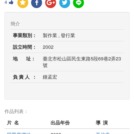
4
簡介
事業類別：
製作業 , 發行業
設立時間：
2002
地 址：
臺北市松山區民生東路5段69巷2弄23
號
負 責 人 ：
鍾孟宏
作品列表：
片 名
出品年份
導 演