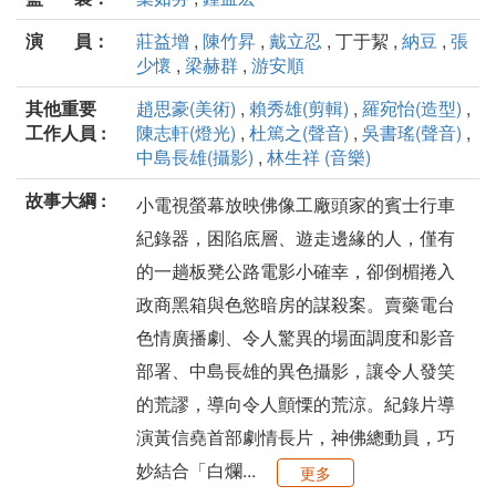
演 員：
莊益增
,
陳竹昇
,
戴立忍
, 丁于絜 ,
納豆
,
張
少懷
,
梁赫群
,
游安順
其他重要
趙思豪(美術)
,
賴秀雄(剪輯)
,
羅宛怡(造型)
,
工作人員 :
陳志軒(燈光)
,
杜篤之(聲音)
,
吳書瑤(聲音)
,
中島長雄(攝影)
,
林生祥 (音樂)
故事大綱 :
小電視螢幕放映佛像工廠頭家的賓士行車
紀錄器，困陷底層、遊走邊緣的人，僅有
的一趟板凳公路電影小確幸，卻倒楣捲入
政商黑箱與色慾暗房的謀殺案。賣藥電台
色情廣播劇、令人驚異的場面調度和影音
部署、中島長雄的異色攝影，讓令人發笑
的荒謬，導向令人顫慄的荒涼。紀錄片導
演黃信堯首部劇情長片，神佛總動員，巧
妙結合「白爛...
更多