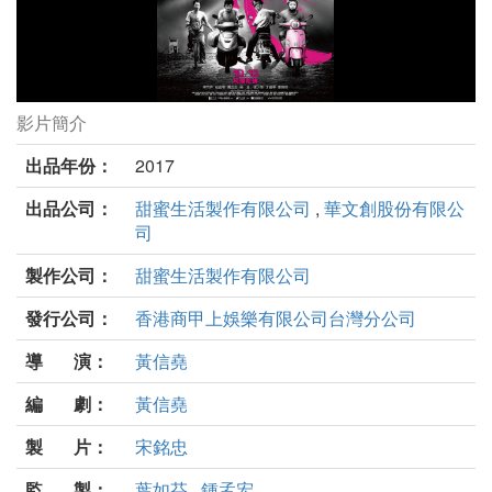
影片簡介
大佛普拉斯劇照
出品年份：
2017
出品公司：
甜蜜生活製作有限公司
,
華文創股份有限公
司
製作公司：
甜蜜生活製作有限公司
發行公司：
香港商甲上娛樂有限公司台灣分公司
導 演：
黃信堯
編 劇：
黃信堯
製 片：
宋銘忠
監 製：
葉如芬
,
鍾孟宏