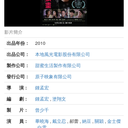
影片簡介
第四張畫劇照
出品年份：
2010
出品公司：
本地風光電影股份有限公司
製作公司：
甜蜜生活製作有限公司
發行公司：
原子映象有限公司
導 演：
鍾孟宏
編 劇：
鍾孟宏
,
塗翔文
製 片：
曾少千
演 員：
畢曉海
,
戴立忍
, 郝蕾 ,
納豆
,
關穎
,
金士傑
,
白雲