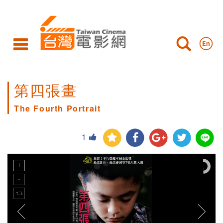
第四張畫
The Fourth Portrait
1