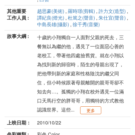
其他重要
趙思豪(美術)
,
羅時璟(剪輯)
,
許力文(造型)
,
工作人員 :
譚紀良(燈光)
,
杜篤之(聲音)
,
朱仕宜(聲音)
,
中島長雄(攝影)
,
徐千秀(音樂)
故事大綱 :
十歲的小翔獨自一人面對父親的死去，三
餐無以為繼的他，遇見了一位面惡心善的
老校工，帶著他四處撿舊貨。就在小翔以
為找到新的歸宿時，陌生的母親出現了，
把他帶到新的家庭和性格陰沈的繼父同
住，但小時候跟著母親離開的親哥哥卻不
知去向…。孤獨的小翔在校外遇見一位滿
口天馬行空的胖哥哥，用獨特的方式教他
認識世界。這些...
更多
上映日期：
2010/10/22
色彩種類 :
彩色 Color