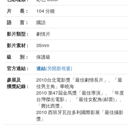
片 長：
104 分鐘
語 言：
國語
影片類型 :
劇情片
影片素材 :
35mm
級 別：
保護級
官方連結 :
連結
(另開新視窗)
參展及
2010台北電影獎「最佳劇情長片」、「最
獲獎紀錄 :
佳男主角」畢曉海
2010 第47屆金馬獎「最佳導演」、「年度
台灣傑出電影」、「最佳女配角(郝蕾)」、
「費比西獎」
2010 西班牙瓦拉多利國際影展「最佳攝影
獎」