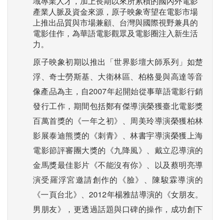
域專業人才，加上長期以來所累積的國內外電影
產業人脈及資金來源，原子映象寄望在電影市場
上推出品質與市場兼顧、台灣與國際視野兼具的
電影佳作，為華語電影觀眾及電影圈注入新生活
力。
原子映象初期以推出「世界影壇大師系列」如楚
浮、奇士勞斯基、大衛林區、柏格曼與高達等音
像產品為主，自2007年起開始從事華語電影行銷
發行工作，期間包括鄭有傑導演榮獲臺北電影獎
百萬首獎的《一年之初》、周美玲導演榮獲柏林
影展泰迪熊獎的《刺青》、林書宇導演榮獲上海
電影節評審團大獎的《九降風》、戴立忍導演的
金馬獎最佳影片《不能沒有你》、以及蔡明亮導
演受羅浮宮邀請創作的《臉》、陳駿霖導演的
《一頁台北》、2012年楊雅喆導演的《女朋友。
男朋友》，更透過話題與口碑的操作，成功創下