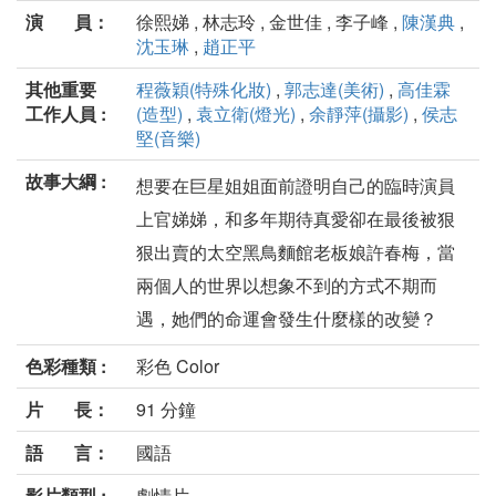
演 員：
徐熙娣 , 林志玲 , 金世佳 , 李子峰 ,
陳漢典
,
沈玉琳
,
趙正平
其他重要
程薇穎(特殊化妝)
,
郭志達(美術)
,
高佳霖
工作人員 :
(造型)
,
袁立衛(燈光)
,
余靜萍(攝影)
,
侯志
堅(音樂)
故事大綱 :
想要在巨星姐姐面前證明自己的臨時演員
上官娣娣，和多年期待真愛卻在最後被狠
狠出賣的太空黑鳥麵館老板娘許春梅，當
兩個人的世界以想象不到的方式不期而
遇，她們的命運會發生什麼樣的改變？
色彩種類 :
彩色 Color
片 長：
91 分鐘
語 言：
國語
影片類型 :
劇情片