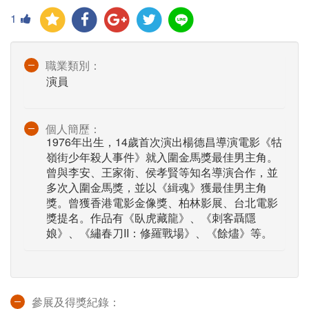
1
職業類別：
演員
個人簡歷：
1976年出生，14歲首次演出楊德昌導演電影《牯
嶺街少年殺人事件》就入圍金馬獎最佳男主角。
曾與李安、王家衛、侯孝賢等知名導演合作，並
多次入圍金馬獎，並以《緝魂》獲最佳男主角
獎。曾獲香港電影金像獎、柏林影展、台北電影
獎提名。作品有《臥虎藏龍》、《刺客聶隱
娘》、《繡春刀II：修羅戰場》、《餘燼》等。
參展及得獎紀錄：