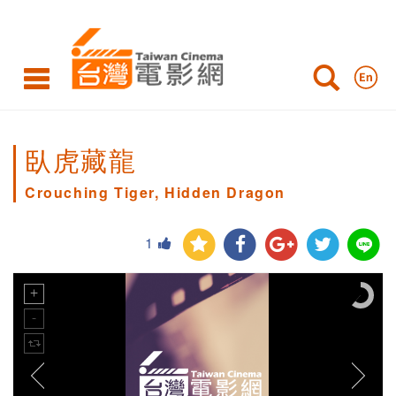
臥虎藏龍
Crouching Tiger, Hidden Dragon
1