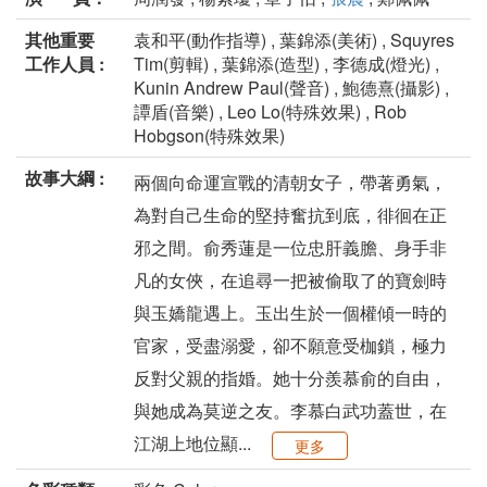
其他重要
袁和平(動作指導) , 葉錦添(美術) , Squyres
工作人員 :
Tim(剪輯) , 葉錦添(造型) , 李德成(燈光) ,
Kunin Andrew Paul(聲音) , 鮑德熹(攝影) ,
譚盾(音樂) , Leo Lo(特殊效果) , Rob
Hobgson(特殊效果)
故事大綱 :
兩個向命運宣戰的清朝女子，帶著勇氣，
為對自己生命的堅持奮抗到底，徘徊在正
邪之間。俞秀蓮是一位忠肝義膽、身手非
凡的女俠，在追尋一把被偷取了的寶劍時
與玉嬌龍遇上。玉出生於一個權傾一時的
官家，受盡溺愛，卻不願意受枷鎖，極力
反對父親的指婚。她十分羨慕俞的自由，
與她成為莫逆之友。李慕白武功蓋世，在
江湖上地位顯...
更多