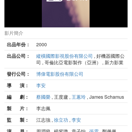
影片簡介
臥虎藏龍劇照
出品年份：
2000
出品公司：
縱橫國際影視股份有限公司
, 好機器國際公
司 , 哥倫比亞電影製作（亞洲） , 新力影業
發行公司：
博偉電影股份有限公司
導 演：
李安
編 劇：
蔡國榮
, 王度廬 ,
王蕙玲
, James Schamus
製 片：
李志佩
監 製：
江志強 ,
徐立功
,
李安
演 員：
周潤發 , 楊紫瓊 , 章子怡 ,
張震
, 鄭佩佩