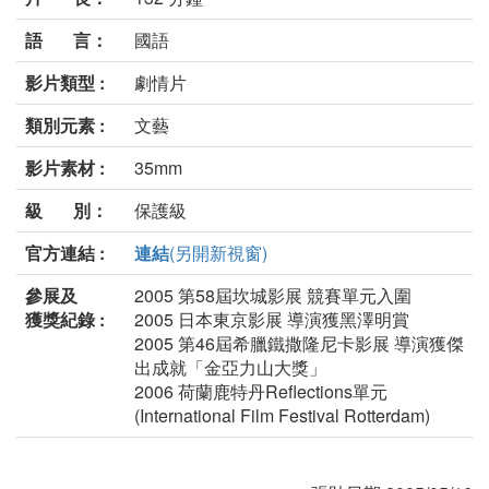
語 言：
國語
影片類型 :
劇情片
類別元素 :
文藝
影片素材 :
35mm
級 別：
保護級
官方連結 :
連結
(另開新視窗)
參展及
2005 第58屆坎城影展 競賽單元入圍
獲獎紀錄 :
2005 日本東京影展 導演獲黑澤明賞
2005 第46屆希臘鐵撒隆尼卡影展 導演獲傑
出成就「金亞力山大獎」
2006 荷蘭鹿特丹Reflections單元
(International Film Festival Rotterdam)