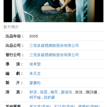
影片簡介
最好的時光劇照
出品年份：
2005
出品公司：
三視多媒體網路股份有限公司
發行公司：
三視多媒體網路股份有限公司
導 演：
侯孝賢
編 劇：
朱天文
製 片：
廖慶松
演 員：
舒淇
,
張震
,
梅芳
,
廖淑珍
, 狄玫 , 陳詩姍 ,
柯宇綸
,
段鈞豪
其他重要
黃文英(美術)
,
王誌成(美術)
,
廖慶松(剪輯)
,