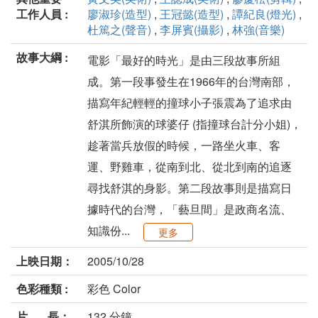
工作人員 :
廖淑珍(造型)
,
王冠懿(造型)
,
譚紀良(燈光)
,
杜篤之(聲音)
,
李屏賓(攝影)
,
林強(音樂)
故事大綱 :
電影「最好的時光」是由三段故事所組
成。第一段事發生在1966年的台灣南部，
描寫年紀輕輕的撞球小子張震為了追求由
舒淇所飾演的球婆仔 (指撞球台計分小姐)，
趁著當兵放假的時候，一路坐火車、客
運、野雞車，從南到北、從北到南的追逐
尋找舒淇的身影。第二段故事則是描寫日
據時代的台灣，「藝旦間」是政商名流、
知識份...
更多
上映日期：
2005/10/28
色彩種類 :
彩色 Color
片 長：
132 分鐘