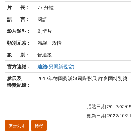
片 長：
77 分鐘
語 言：
國語
影片類型 :
劇情片
類別元素 :
溫馨、親情
級 別：
普遍級
官方連結 :
連結
(另開新視窗)
參展及
2012年德國曼漢姆國際影展-評審團特別獎
獲獎紀錄 :
張貼日期:2012/02/08
更新日期:2022/10/31
友善列印
轉寄