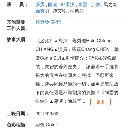
演 員：
張震
,
隋棠
,
郭采潔
,
李烈
,
丁強
, 馬之秦 ,
顧寶明
, 譚艾珍 , 柯奐如
其他重要
蔡珮玲(美術)
工作人員 :
故事大綱 :
《迷路》▲導演：姜秀瓊Hsiu Chiung
CHIANG▲演員：張震Chang CHEN、隋
棠Sonia SUI▲劇情簡介：記憶如碎鏡崩
散，失智的爺爺走失了，讓爺爺一手撫養
長大的震生在街頭奔走尋找，回顧所來
徑，曾共同經歷過的一切，如今是無法放
下的責任還是不願割捨的負擔？《阿霞的
掛鐘》▲導演：陳芯宜...
更多
上映日期：
2012/03/02
色彩種類 :
彩色 Color