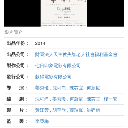
影片簡介
昨日的記憶劇照
出品年份：
2014
出品公司：
財團法人天主教失智老人社會福利基金會
製作公司：
七日印象電影有限公司
發行公司：
穀得電影有限公司
導 演：
姜秀瓊
,
沈可尚
,
陳芯宜
,
何蔚庭
編 劇：
沈可尚
,
姜秀瓊
,
何蔚庭
,
陳芯宜
,
樓一安
製 片：
黃江豐
,
胡至欣
,
蕭瑞嵐
,
洪廷儀
監 製：
李亞梅