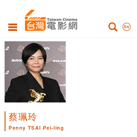
蔡珮玲
Penny TSAI Pei-ling