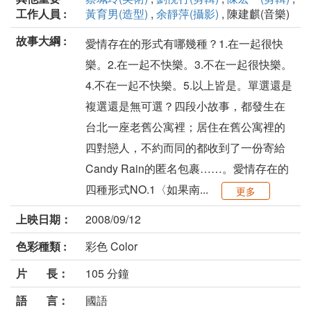
工作人員 :
黃育男(造型)
,
余靜萍(攝影)
, 陳建麒(音樂)
故事大綱 :
愛情存在的形式有哪幾種？1.在一起很快
樂。2.在一起不快樂。3.不在一起很快樂。
4.不在一起不快樂。5.以上皆是。單選還是
複選還是無可選？四段小故事，都發生在
台北一座老舊公寓裡；居住在舊公寓裡的
四對戀人，不約而同的都收到了一份寄給
Candy Rain的匿名包裹……。愛情存在的
四種形式NO.1〈如果南...
更多
上映日期：
2008/09/12
色彩種類 :
彩色 Color
片 長：
105 分鐘
語 言：
國語