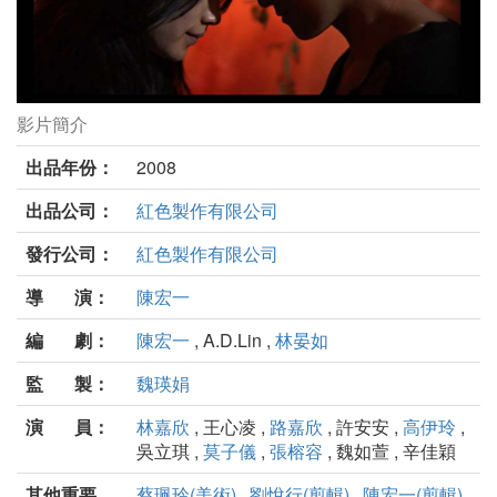
影片簡介
花吃了那女孩劇照
出品年份：
2008
出品公司：
紅色製作有限公司
發行公司：
紅色製作有限公司
導 演：
陳宏一
編 劇：
陳宏一
, A.D.Lin ,
林晏如
監 製：
魏瑛娟
演 員：
林嘉欣
, 王心凌 ,
路嘉欣
, 許安安 ,
高伊玲
,
吳立琪 ,
莫子儀
,
張榕容
, 魏如萱 , 辛佳穎
其他重要
蔡珮玲(美術)
,
劉悅行(剪輯)
,
陳宏一(剪輯)
,