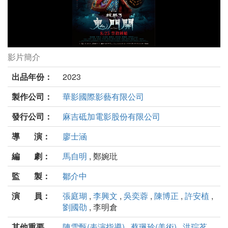
影片簡介
粽邪3：鬼門開劇照
出品年份：
2023
製作公司：
華影國際影藝有限公司
發行公司：
麻吉砥加電影股份有限公司
導 演：
廖士涵
編 劇：
馬自明
, 鄭婉玭
監 製：
鄒介中
演 員：
張庭瑚
,
李興文
,
吳奕蓉
,
陳博正
,
許安植
,
劉國劭
, 李明倉
其他重要
陳雪甄(表演指導)
,
蔡珮玲(美術)
,
洪琮茗