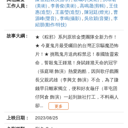
工作人員 :
(美術)
,
李善俊(美術)
,
高鳴晟(剪輯)
,
王佳
惠(造型)
,
王嘉瑩(造型)
,
陳冠廷(燈光)
,
曹
源峰(聲音)
,
李鳴(攝影)
,
吳欣穎(音樂)
,
李
紹朋(動作/特技)
故事大綱 :
★《粽邪》系列原班金獎團隊全新力作！
★ 今夏鬼月最受矚目的台灣正宗驅魔恐怖
片！★ 挑戰鬼月送肉粽禁忌！泰國陰靈索
命，誓殺鬼王鍾馗！身賦鍾馗天命的冠宇
（張庭瑚 飾演）熱愛跑酷，因與歌仔戲團
長父親武雄（李興文 飾演）不合，為了賺
錢早日離家獨立，便和好友龜仔（草屯囝
仔阿倉 飾演）一起到旅社打工，不料兩人
卻...
更多
上映日期：
2023/08/25