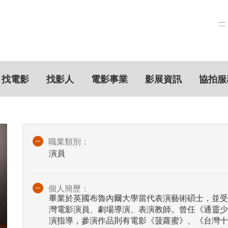
:::
找電影
找影人
電影事業
影展資訊
協拍服
職業類別：
演員
個人簡歷：
畢業於英國布魯內爾大學當代表演藝術碩士，並受訓於法國
灣電影演員、劇場導演、表演教師。曾任《通靈少
演指導，參演作品則有電影《菠蘿蜜》、《台灣十