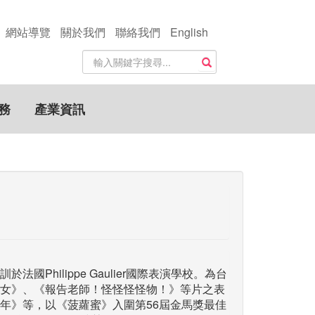
網站導覽
關於我們
聯絡我們
English
站
搜尋
內
搜
尋
務
產業資訊
關
鍵
字
Philippe Gaulier國際表演學校。為台
女》、《報告老師！怪怪怪怪物！》等片之表
年》等，以《菠蘿蜜》入圍第56屆金馬獎最佳