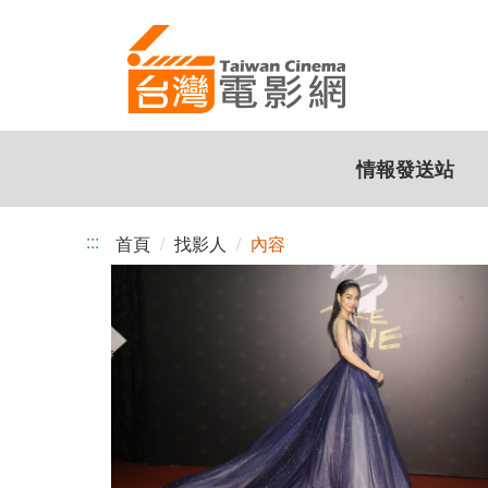
跳
到
主
要
內
容
情報發送站
:::
首頁
找影人
內容