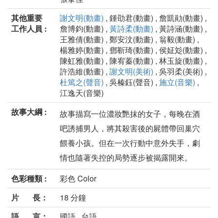
其他重要
謝文明(動畫)
, 鍾劭君(動畫) , 詹凱勛(動畫) ,
工作人員 :
詹博鈞(動畫) ,
黃詩柔(動畫)
, 黃詩涵(動畫) ,
王雅倩(動畫) , 鄭安汶(動畫) , 翁毅(動畫) ,
楊雅婷(動畫) , 鄧靳琦(動畫) , 侯姃彣(動畫) ,
陳虹雅(動畫) , 陳宥蓁(動畫) , 林玉旋(動畫) ,
許浩維(動畫) ,
謝文明(美術)
, 吳羽柔(美術) ,
杜篤之(聲音)
, 吳榛鈺(聲音) ,
施立(音樂)
,
江逸天(音樂)
故事大綱 :
故事描寫一位濃妝艷抹的女子，每晚在酒
吧誘捕男人，將其殺害後的屍體帶回巢穴
餵養小孩。但在一次行動中意外失手，劇
情也隨著失控的局勢逐步被揭露開來。
色彩種類 :
彩色 Color
片 長：
18 分鐘
語 言：
國語 , 台語