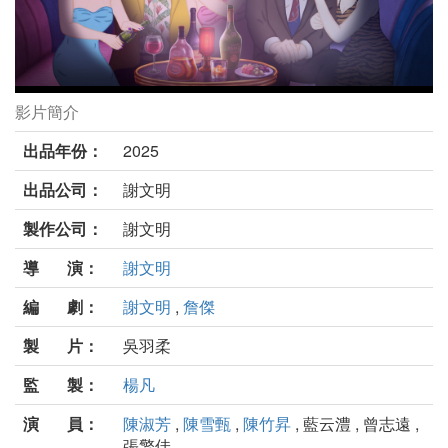
影片簡介
螳螂劇照
出品年份：
2025
出品公司：
謝文明
製作公司：
謝文明
導 演：
謝文明
編 劇：
謝文明
,
詹傑
製 片：
吳羽柔
監 製：
楊凡
演 員：
陳淑芳
,
陳雪甄
,
陳竹昇
, 藍云澧 , 曾志遠 ,
張擎佳