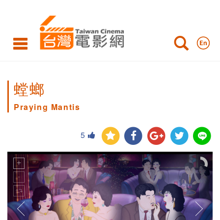
螳螂
Praying Mantis
5