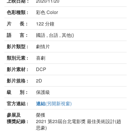
上映日期：
2020/11/20
色彩種類 :
彩色 Color
片 長：
122 分鐘
語 言：
國語 , 台語 , 其他()
影片類型 :
劇情片
類別元素 :
喜劇
影片素材 :
DCP
影片規格 :
2D
級 別：
保護級
官方連結 :
連結
(另開新視窗)
參展及
榮獲
獲獎紀錄 :
2021 第23屆台北電影獎 最佳美術設計(趙
思豪)