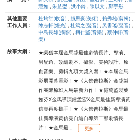
慧如
,
朱芷瑩
,
洪小鈴
,
陳以文
,
鄭宇彤
其他重要
杜均堂(收音)
,
趙思豪(美術)
,
賴秀雄(剪輯)
,
工作人員 :
陳志軒(燈光)
,
杜篤之(聲音)
,
吳書瑤(聲音)
,
中島長雄(攝影)
,
柯仁堅(音樂)
,
蔡仲軒(音
樂)
故事大綱 :
★榮獲本屆金馬獎最佳劇情長片、導演、
男配角、改編劇本、攝影、美術設計、原
創音樂、剪輯九項大獎入圍！★本屆金馬
影展開幕電影！★《大佛普拉斯》金獎製
作團隊原班人馬最新力作！★億萬監製葉
如芬X金馬導演鍾孟宏X金馬最佳新導演黃
信堯再度攜手！★《大佛普拉斯》金馬最
佳新導演黃信堯自編自導第二部劇情長
片！★金馬最...
更多