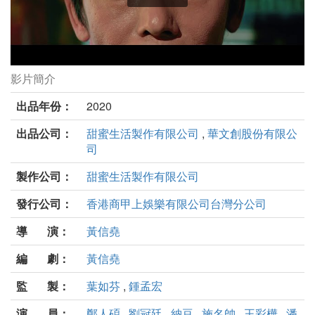
影片簡介
同學麥娜絲劇照
出品年份：
2020
出品公司：
甜蜜生活製作有限公司
,
華文創股份有限公
司
製作公司：
甜蜜生活製作有限公司
發行公司：
香港商甲上娛樂有限公司台灣分公司
導 演：
黃信堯
編 劇：
黃信堯
監 製：
葉如芬
,
鍾孟宏
演 員：
鄭人碩
,
劉冠廷
,
納豆
,
施名帥
,
王彩樺
,
潘