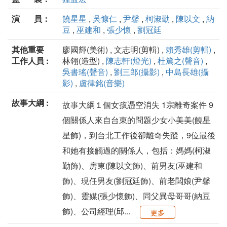
演 員：
饒星星
,
吳慷仁
,
尹馨
,
柯淑勤
,
陳以文
,
納
豆
,
巫建和
,
張少懷
,
劉冠廷
其他重要
廖國輝(美術) , 文志明(剪輯) ,
賴秀雄(剪輯)
,
工作人員 :
林翎(造型) ,
陳志軒(燈光)
,
杜篤之(聲音)
,
吳書瑤(聲音)
,
劉三郎(攝影)
,
中島長雄(攝
影)
,
盧律銘(音樂)
故事大綱 :
故事大綱１個女孩憑空消失 1宗離奇案件 9
個關係人來自台東的問題少女小美美(饒星
星飾)，到台北工作後卻離奇失蹤，9位最後
和她有接觸過的關係人，包括：媽媽(柯淑
勤飾)、房東(陳以文飾)、前男友(巫建和
飾)、現任男友(劉冠廷飾)、前老闆娘(尹馨
飾)、靈媒(張少懷飾)、同父異母哥哥(納豆
飾)、公司經理(邱...
更多