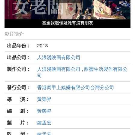
影片簡介
小美劇照
出品年份：
2018
出品公司：
人浪漫映画有限公司
製作公司：
人浪漫映画有限公司
,
甜蜜生活製作有限公
司
發行公司：
香港商甲上娛樂有限公司台灣分公司
導 演：
黃榮昇
編 劇：
黃榮昇
製 片：
鍾孟宏
監 製：
鍾孟宏