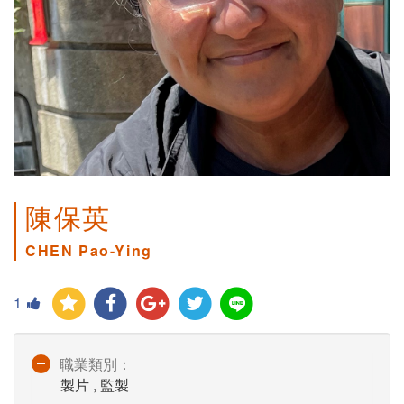
陳保英
CHEN Pao-Ying
1
職業類別：
製片 , 監製