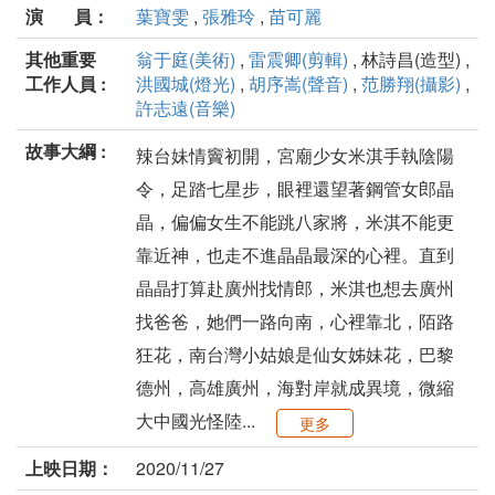
演 員：
葉寶雯
,
張雅玲
,
苗可麗
其他重要
翁于庭(美術)
,
雷震卿(剪輯)
, 林詩昌(造型) ,
工作人員 :
洪國城(燈光)
,
胡序嵩(聲音)
,
范勝翔(攝影)
,
許志遠(音樂)
故事大綱 :
辣台妹情竇初開，宮廟少女米淇手執陰陽
令，足踏七星步，眼裡還望著鋼管女郎晶
晶，偏偏女生不能跳八家將，米淇不能更
靠近神，也走不進晶晶最深的心裡。直到
晶晶打算赴廣州找情郎，米淇也想去廣州
找爸爸，她們一路向南，心裡靠北，陌路
狂花，南台灣小姑娘是仙女姊妹花，巴黎
德州，高雄廣州，海對岸就成異境，微縮
大中國光怪陸...
更多
上映日期：
2020/11/27