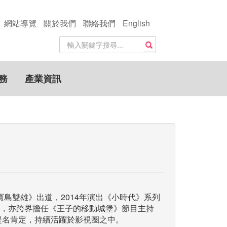
網站導覽
關於我們
聯絡我們
English
站
搜尋
內
搜
尋
務
產業資訊
關
鍵
字
《寶島雙雄》出道，2014年演出《小時代》系列
，亦跨界擔任《王子的移動城堡》節目主持
提名肯定，持續活躍於影視圈之中。