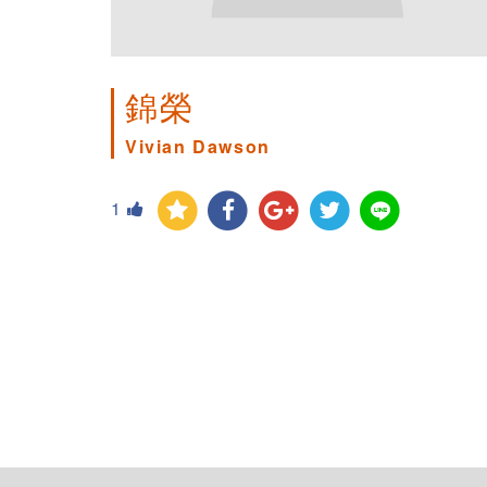
錦榮
Vivian Dawson
1