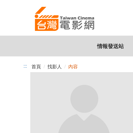
跳
到
主
要
內
容
情報發送站
:::
首頁
找影人
內容