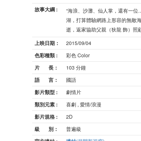
故事大綱 :
“海浪、沙灘、仙人掌，還有一位
湖，打算體驗網路上形容的無敵海
逝，返家協助父親（狄龍 飾）照顧
上映日期：
2015/09/04
色彩種類 :
彩色 Color
片 長：
103 分鐘
語 言：
國語
影片類型 :
劇情片
類別元素 :
喜劇 , 愛情/浪漫
影片規格 :
2D
級 別：
普遍級