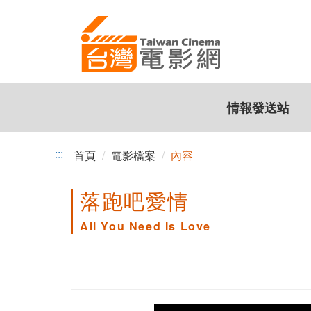
跳
到
主
要
內
容
情報發送站
:::
首頁
電影檔案
內容
落跑吧愛情
All You Need Is Love