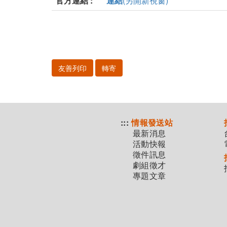
官方連結 :
連結
(另開新視窗)
友善列印
轉寄
:::
情報發送站
最新消息
活動快報
徵件訊息
劇組徵才
專題文章