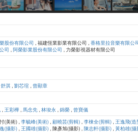
樂股份有限公司
, 福建恆業影業有限公司 ,
香格里拉音樂有限公
公司
,
阿榮影業股份有限公司
, 力榮影視器材有限公司
,
舒淇
,
劉芯瑄
,
曾顯章
孔
,
王彩樺
,
馬念先
,
林埈永
,
錦榮
,
曾寶儀
忖(美術) ,
李毓峰(美術)
,
顧曉芸(剪輯)
,
李棟全(剪輯)
,
王逸飛(造
逸(攝影)
,
王國雄(攝影)
, 陳彥旭(攝影) ,
陳志軒(攝影)
,
黃柏雄(攝