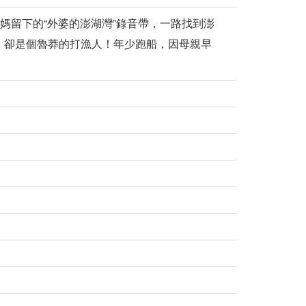
媽留下的“外婆的澎湖灣”錄音帶，一路找到澎
）卻是個魯莽的打漁人！年少跑船，因母親早