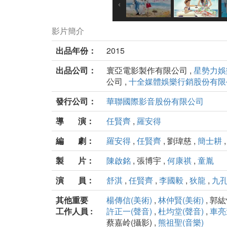
影片簡介
出品年份：
2015
出品公司：
寰亞電影製作有限公司 ,
星勢力娛
公司 ,
十全媒體娛樂行銷股份有限
發行公司：
華聯國際影音股份有限公司
導 演：
任賢齊
,
羅安得
編 劇：
羅安得
,
任賢齊
, 劉瑋慈 ,
簡士耕
製 片：
陳啟銘
, 張博宇 ,
何康祺
,
童胤
演 員：
舒淇
,
任賢齊
,
李國毅
,
狄龍
,
九
其他重要
楊傳信(美術)
,
林仲賢(美術)
, 郭紘
工作人員 :
許正一(聲音)
,
杜均堂(聲音)
,
車亮
蔡嘉岭(攝影) ,
熊祖聖(音樂)