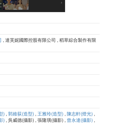
司
, 達芙妮國際控股有限公司 , 稻草綜合製作有限
型)
,
郭維荻(造型)
,
王雅玲(造型)
,
陳志軒(燈光)
,
影)
, 吳威德(攝影) , 張隆璜(攝影) ,
曾永達(攝影)
,