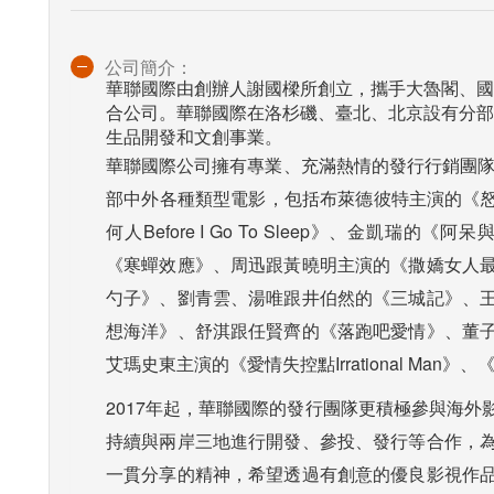
公司簡介：
華聯國際由創辦人謝國樑所創立，攜手大魯閣、國
合公司。華聯國際在洛杉磯、臺北、北京設有分部
生品開發和文創事業。
華聯國際公司擁有專業、充滿熱情的發行行銷團隊
部中外各種類型電影，包括布萊德彼特主演的《怒
何人Before I Go To Sleep》、金凱瑞的《阿呆
《寒蟬效應》、周迅跟黃曉明主演的《撒嬌女人
勺子》、劉青雲、湯唯跟井伯然的《三城記》、
想海洋》、舒淇跟任賢齊的《落跑吧愛情》、董
艾瑪史東主演的《愛情失控點Irrational Ma
2017年起，華聯國際的發行團隊更積極參與海
持續與兩岸三地進行開發、參投、發行等合作，
一貫分享的精神，希望透過有創意的優良影視作