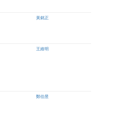
黃銘正
王維明
鄭伯昱