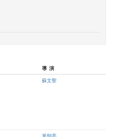
導 演
蘇文聖
黃朝亮