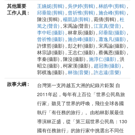
其他重要
王嬿妮(剪輯)
,
吳伊婷(剪輯)
,
林皓申(剪輯)
,
工作人員 :
邱垂龍(剪輯)
,
曾祈惟(剪輯)
,
施合峰(剪輯)
,
陳沒(剪輯) ,
楊凱諺(剪輯)
, 菀倩(剪輯) ,
杜
篤之(聲音)
, 宋禹論(聲音) ,
江宜真(聲音)
,
李中旺(攝影)
, 林韋辰(攝影) ,
邱垂龍(攝影)
,
曾祈惟(攝影)
,
施合峰(攝影)
,
蕭逸凡(攝影)
,
許懷哲(攝影) , 彭之軒(攝影) , 宋禹論(攝影) ,
林宗諺(攝影) , 王志仁(攝影) , 蔡佩恩(攝影) ,
李秦(攝影) , 陳沒(攝影) ,
施淳仁(攝影)
, 洪
昭立(攝影) , 柯家漢(攝影) ,
趙冠衡(攝影)
,
郭棋逸(攝影) ,
林強(音樂)
,
許志遠(音樂)
故事大綱 :
台灣第一支跨越五大洲的紀錄片鉅製 自
2011年起，每年有上百位「世界公民島旅
行家」聽見了世界的呼喚，飛往全球各國
執行「有任務的旅行」。由柏林影展最佳
導演林正盛，從「第三屆世界公民島：130
國有任務旅行」的旅行家中挑選出不同任