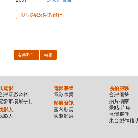
影片參展及得獎紀錄
友善列印
轉寄
找電影
電影事業
協拍服務
台灣電影資料
電影事業
台灣優勢
電影市場展手冊
拍片指南
影展資訊
景點/片廠
找影人
國內影展
台灣夥伴
找影人
國際影展
來台製作補