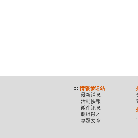
:::
情報發送站
最新消息
活動快報
徵件訊息
劇組徵才
專題文章