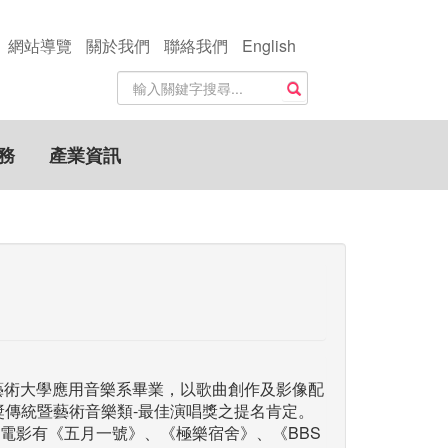
網站導覽
關於我們
聯絡我們
English
站
搜尋
內
搜
尋
務
產業資訊
關
鍵
字
南藝術大學應用音樂系畢業，以歌曲創作及影像配
獎傳統暨藝術音樂類-最佳演唱獎之提名肯定。
電影有《五月一號》、《極樂宿舍》、《BBS