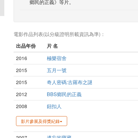
鄉民的正義》等片。
電影作品列表(以分級證明所載資訊為準)：
出品年份
片 名
2016
極樂宿舍
2015
五月一號
2015
奇人密碼:古羅布之謎
2012
BBS鄉民的正義
2008
鈕扣人
影片參展及得獎紀錄
2007
遺忘的寶藏