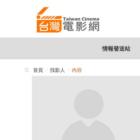
跳
到
主
要
內
容
情報發送站
:::
首頁
找影人
內容