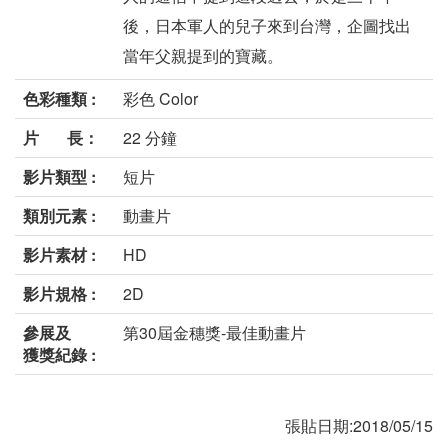
後，日本軍人的兒子來到台灣，企圖找出
當年父親提到的寶藏。
色彩種類 :
彩色 Color
片 長：
22 分鐘
影片類型 :
短片
類別元素 :
動畫片
影片素材 :
HD
影片規格 :
2D
參展及
第30屆金穗獎-最佳動畫片
獲獎紀錄 :
張貼日期:2018/05/15