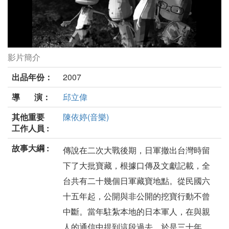
影片簡介
遺忘的寶藏劇照
出品年份：
2007
導 演：
邱立偉
其他重要
陳依婷(音樂)
工作人員 :
故事大綱 :
傳說在二次大戰後期，日軍撤出台灣時留
下了大批寶藏，根據口傳及文獻記載，全
台共有二十幾個日軍藏寶地點。從民國六
十五年起，公開與非公開的挖寶行動不曾
中斷。當年駐紮本地的日本軍人，在與親
人的通信中提到這段過去，於是三十年